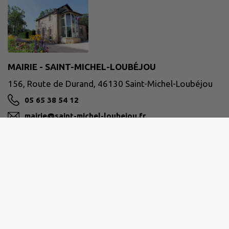
MAIRIE - SAINT-MICHEL-LOUBÉJOU
156, Route de Durand, 46130 Saint-Michel-Loubéjou
05 65 38 54 12
mairie@saint-michel-loubejou.fr
M'Y RENDRE
www.saint-michel-loubejou.fr