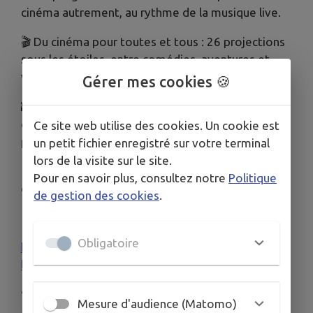
cinéma autrement, au rythme de la musique live.
🎬 Du cinéma pour toutes et tous : 26 projections
sous les étoiles, entre comédies, aventures et
voyages.
Gérer mes cookies 🍪
🏰 Profitez également de 8 rendez-vous Pays
d’art et d’histoire pour découvrir des sites
Ce site web utilise des cookies. Un cookie est
patrimoniaux avant les projections.
un petit fichier enregistré sur votre terminal
lors de la visite sur le site.
🍴 Marchés gourmands, repas partagés, buvettes
Pour en savoir plus, consultez notre
Politique
et animations rythmeront aussi vos soirées.
de gestion des cookies
.
📅 Découvrez le programme complet :
Obligatoire
https://www.cauvaldor.fr/mes-sorties-mes-
loisirs/culture/cine-belle-etoile/
📽️ Toutes les séances sont gratuites. Pensez à
Mesure d'audience (Matomo)
apporter votre couverture ou votre coussin !