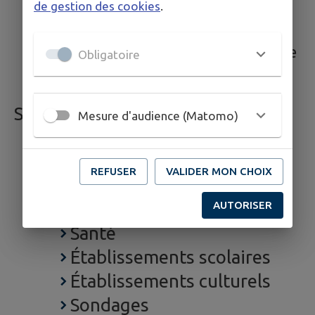
ROCK STEP (cours de
de gestion des cookies
.
Rock)
CORPS ET ÂME (cours de
Obligatoire
pilates, fitness, yoga)
SERVICES
Mesure d'audience (Matomo)
Annuaire
Signaler
REFUSER
VALIDER MON CHOIX
Associations
AUTORISER
Commerces
Santé
Établissements scolaires
Établissements culturels
Sondages