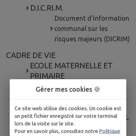
D.I.C.RI.M.
Document d'information
communal sur les
risques majeurs (DICRIM)
CADRE DE VIE
ECOLE MATERNELLE ET
PRIMAIRE
JARDIN D'ENFANTS
Gérer mes cookies 🍪
Les associations
L'ATELIER DE JANY
Ce site web utilise des cookies. Un cookie est
un petit fichier enregistré sur votre terminal
LA BOULE DE ST MICHEL
lors de la visite sur le site.
CLUB BEL HORIZON
Pour en savoir plus, consultez notre
Politique