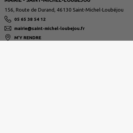
156, Route de Durand, 46130 Saint-Michel-Loubéjou
05 65 38 54 12
mairie@saint-michel-loubejou.fr
M'Y RENDRE
www.saint-michel-loubejou.fr
CAUVALDOR
0565270210