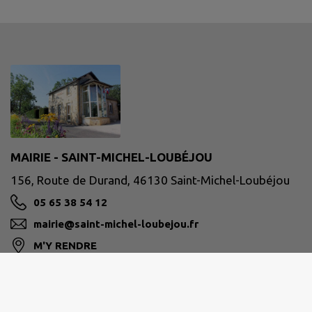
MAIRIE - SAINT-MICHEL-LOUBÉJOU
156, Route de Durand, 46130 Saint-Michel-Loubéjou
05 65 38 54 12
mairie@saint-michel-loubejou.fr
M'Y RENDRE
www.saint-michel-loubejou.fr