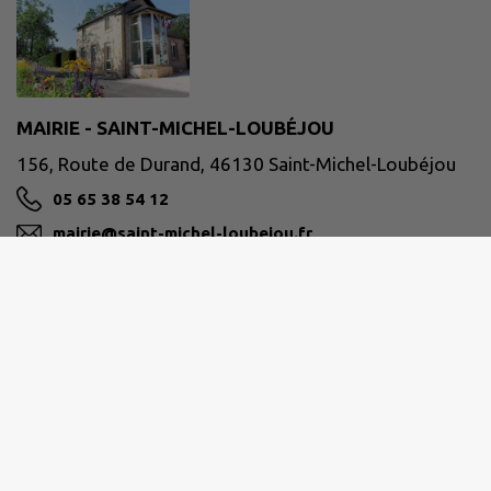
MAIRIE - SAINT-MICHEL-LOUBÉJOU
156, Route de Durand, 46130 Saint-Michel-Loubéjou
05 65 38 54 12
mairie@saint-michel-loubejou.fr
M'Y RENDRE
www.saint-michel-loubejou.fr