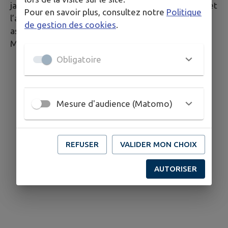
jardins et châteaux, repas partagés. La convivialité et
Pour en savoir plus, consultez notre
Politique
l’amitié sont les maîtres mots de cette petite
de gestion des cookies
.
association, chère au cœur de sa fondatrice, Jany
MONS pour qui le lien social était primordial.
Obligatoire
Mesure d'audience (Matomo)
REFUSER
VALIDER MON CHOIX
AUTORISER