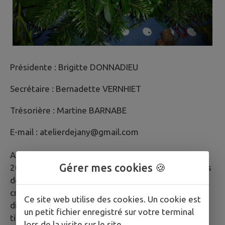
Présidente : Brigitte DONNADIEU
Secrétaire : Bernadette VERNHIET
Trésorière : Martine BARNABE
E-mail : atelierdejany@gmail.com
Association à but non lucratif, cet Atelier est né en
Gérer mes cookies 🍪
2009 de la volonté d’un groupe de jeunes retraitées
désirant partager des activités manuelles et
créatives telles que travaux de broderie, créations
Ce site web utilise des cookies. Un cookie est
diverses à partir de terre, mosaïques, carton,
un petit fichier enregistré sur votre terminal
tissus…ainsi que sorties culturelles, visites parcs et
lors de la visite sur le site.