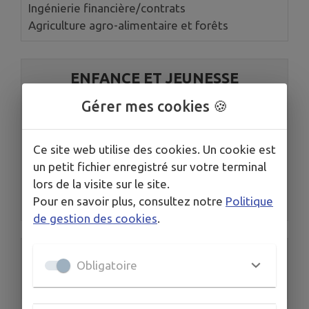
Ingénierie financière/contrats
Agriculture agro-alimentaire et forêts
ENFANCE ET JEUNESSE
CAUVALDOR
Gérer mes cookies 🍪
Petite enfance-Enfance-Jeunesse
Ce site web utilise des cookies. Un cookie est
ALSH Biars
un petit fichier enregistré sur votre terminal
ALSH Ados Bretenoux
lors de la visite sur le site.
ALSH Bétaille
Pour en savoir plus, consultez notre
Politique
...
de gestion des cookies
.
ENVIRONNEMENT ET ORDURES
Obligatoire
MENAGERES CAUVALDOR