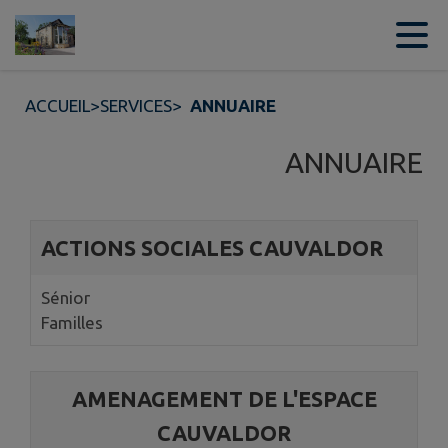
Contenu
Menu
Recherche
Pied de page
ACCUEIL
>
SERVICES
>
ANNUAIRE
ANNUAIRE
Page 1. 10 annuaires sur 18 affichées sur cette page.
ACTIONS SOCIALES CAUVALDOR
Sénior
Familles
AMENAGEMENT DE L'ESPACE
CAUVALDOR