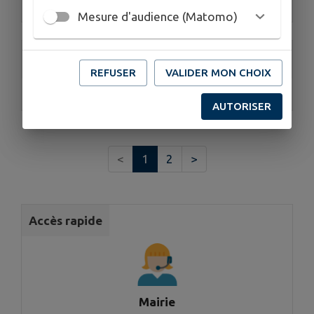
Services techniques
Mesure d'audience (Matomo)
FABLAB CAUVALDOR
REFUSER
VALIDER MON CHOIX
Fablab Saint Céré
AUTORISER
<
1
2
>
Accès rapide
Mairie