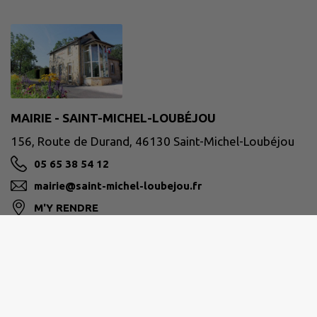
MAIRIE - SAINT-MICHEL-LOUBÉJOU
156, Route de Durand, 46130 Saint-Michel-Loubéjou
05 65 38 54 12
mairie@saint-michel-loubejou.fr
M'Y RENDRE
www.saint-michel-loubejou.fr