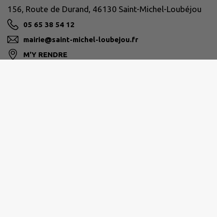
156, Route de Durand, 46130 Saint-Michel-Loubéjou
05 65 38 54 12
mairie@saint-michel-loubejou.fr
M'Y RENDRE
www.saint-michel-loubejou.fr
CAUVALDOR
0565270210